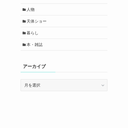
人物
天体ショー
暮らし
本・雑誌
アーカイブ
ア
ー
カ
イ
ブ