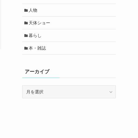
人物
天体ショー
暮らし
本・雑誌
アーカイブ
ア
ー
カ
イ
ブ