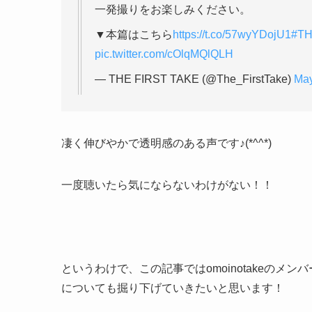
一発撮りをお楽しみください。
▼本篇はこちら
https://t.co/57wyYDojU1
#T
pic.twitter.com/cOlqMQlQLH
— THE FIRST TAKE (@The_FirstTake)
May
凄く伸びやかで透明感のある声です♪(*^^*)
一度聴いたら気にならないわけがない！！
というわけで、この記事ではomoinotakeのメン
についても掘り下げていきたいと思います！