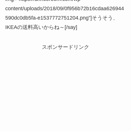
content/uploads/2018/09/0f956b72b16cdaa626944
590dc0db5fa-e1537772751204.png”]そうそう、
IKEAの送料高いからね～[/say]
スポンサードリンク