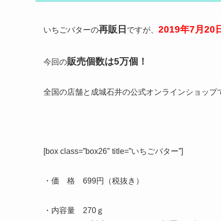
再販日
2019年7月2
いちごバターの
ですが、
販売個数は5万個！
今回の
全国の店舗と成城石井の公式オンラインショップで販
[box class=”box26″ title=”いちごバター”]
・価 格 699円（税抜き）
・内容量 270ｇ