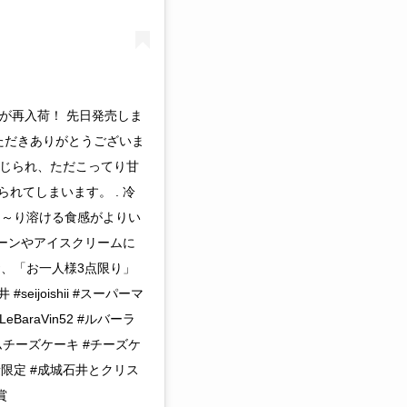
』が再入荷！ 先日発売しま
ただきありがとうございま
感じられ、ただこってり甘
れてしまいます。 . 冷
ろ～り溶ける食感がよりい
コーンやアイスクリームに
、「お一人様3点限り」
eijoishii #スーパーマ
eBaraVin52 #ルバーラ
ムチーズケーキ #チーズケ
数量限定 #成城石井とクリス
賞