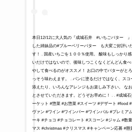
本日12/12に大人気の『成城石井 #いちごバター 
した姉妹品の#ブルーベリーバター も大変ご好評い
す！ . 国産いちごを１００％使用。 酸味もしっかり
いだけではないので、後味しつこくなくどんどん食べら
やして食べるのがオススメ！ お口の中でバターがと
っそう味わえます。 . パンに塗るだけではなく、ス
添えたり、いろんなアレンジもお楽しみ下さい。 なお
とさせていただきます。どうぞお早めに！ . . #成城石井 #s
ーケット #惣菜 #お惣菜 #スイーツ #デザート #food #L
ヴァン #ワイン #ワインバー #ワインバル #プレミア
ーキ #チョコ #チョコレート #スコーン #ジャム #
マス #christmas #クリスマス #キャンペーン応募 #懸