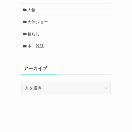
人物
天体ショー
暮らし
本・雑誌
アーカイブ
ア
ー
カ
イ
ブ