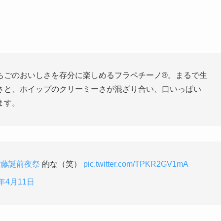
ちごのおいしさを存分に楽しめるフラペチーノ®。まるで生
さと、ホイップのクリーミーさが混ざり合い、口いっぱい
ます。
#藤誕前夜祭
的な（笑）
pic.twitter.com/TPKR2GV1mA
9年4月11日