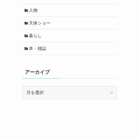
人物
天体ショー
暮らし
本・雑誌
アーカイブ
ア
ー
カ
イ
ブ