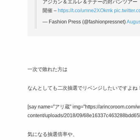
アジカン＆エルレ＆テナーの対バンツアー
開催 –
https://t.co/umne2XOkmk
pic.twitte
— Fashion Press (@fashionpressnet)
Augus
一次で敗れた方は
なんとしても二次抽選でリベンジしたいですよね
[say name=”アリ蔵” img=”https://arincoroom.com/w
content/uploads/2018/09/68e16337c463288bdd
気になる抽選倍率や、