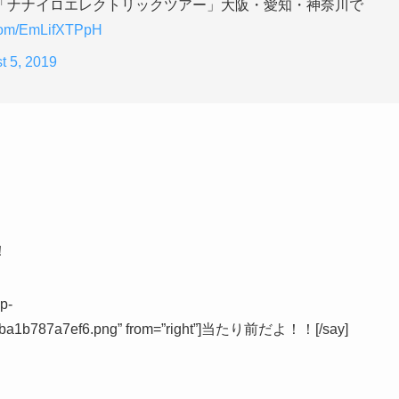
「ナナイロエレクトリックツアー」大阪・愛知・神奈川で
r.com/EmLifXTPpH
t 5, 2019
！
p-
65ba1b787a7ef6.png” from=”right”]当たり前だよ！！[/say]