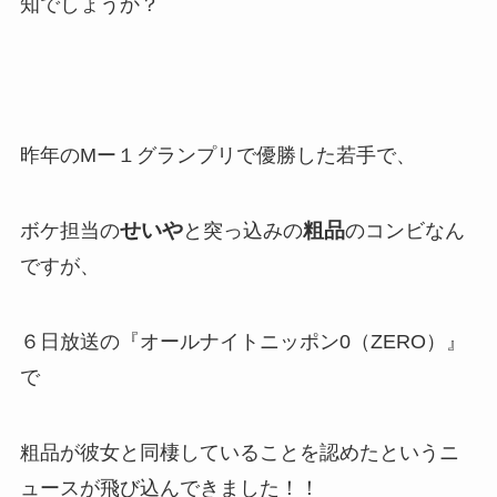
知でしょうか？
昨年のMー１グランプリで優勝した若手で、
せいや
粗品
ボケ担当の
と突っ込みの
のコンビなん
ですが、
６日放送の『オールナイトニッポン0（ZERO）』
で
粗品が彼女と同棲していることを認めたというニ
ュースが飛び込んできました！！