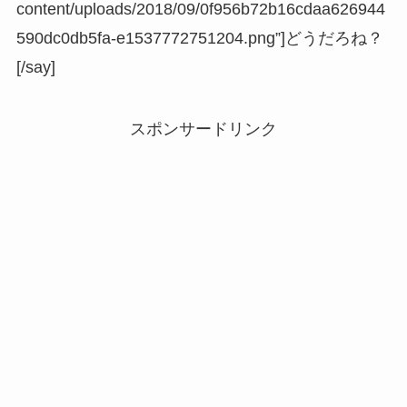
content/uploads/2018/09/0f956b72b16cdaa626944
590dc0db5fa-e1537772751204.png”]どうだろね？
[/say]
スポンサードリンク