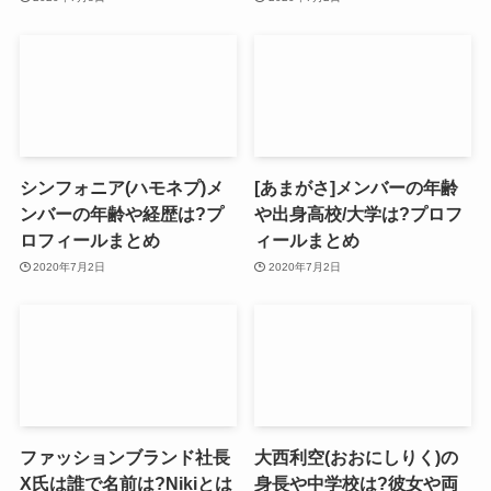
シンフォニア(ハモネプ)メ
[あまがさ]メンバーの年齢
ンバーの年齢や経歴は?プ
や出身高校/大学は?プロフ
ロフィールまとめ
ィールまとめ
2020年7月2日
2020年7月2日
ファッションブランド社長
大西利空(おおにしりく)の
X氏は誰で名前は?Nikiとは
身長や中学校は?彼女や両