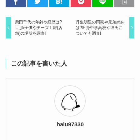
柴田千代の年齢や経歴は?
丹生明里の両親や兄弟姉妹
旦那/子供やチーズ工房(店
は?出身中学高校や彼氏に
舗)の場所を調査!
ついても調査!
この記事を書いた人
halu97330