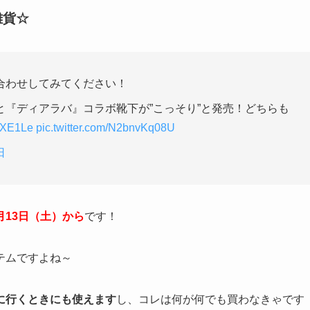
雑貨☆
合わせしてみてください！
『ディアラバ』コラボ靴下が”こっそり”と発売！どちらも
dpXE1Le
pic.twitter.com/N2bnvKq08U
日
月13日（土）から
です！
テムですよね～
に行くときにも使えます
し、コレは何が何でも買わなきゃです