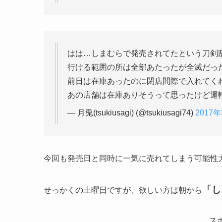
はは…しまむらで発売されてたという刀剣乱
行ける範囲の所は全部あたったが全滅だっ
前日は在庫あったのに閉店間際で入れてく
あの店舗は在庫ありそうって思ったけど運
— 月兎(tsukiusagi) (@tsukiusagi74)
2017
今回も発売日と同時に一気に売れてしまう可能性大です
「し
せっかくの土曜日ですが、欲しい方は朝から
ス