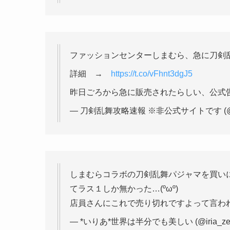
ファッションセンターしまむら、急に刀剣
詳細 →
https://t.co/vFhnt3dgJ5
昨日ごろから急に販売されたらしい、公式
— 刀剣乱舞攻略速報 ※非公式サイトです (@tou
しまむらコラボの刀剣乱舞パジャマを買い
てラス１しか無かった…(ºωº)
— *いりあ*世界は半分でも美しい (@iria_ze