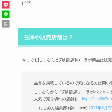
(*^^*)
在庫や販売店舗は？
今までも[しまむらと刀剣乱舞]のコラボ商品は販
品番を掲載しているので気になる方は問い
しまむらから『刀剣乱舞』コラボパジャマと
人気で売り切れの店舗も！
https://t.co/2v7
— にじめん編集部 (@nijimen)
2017年3月7