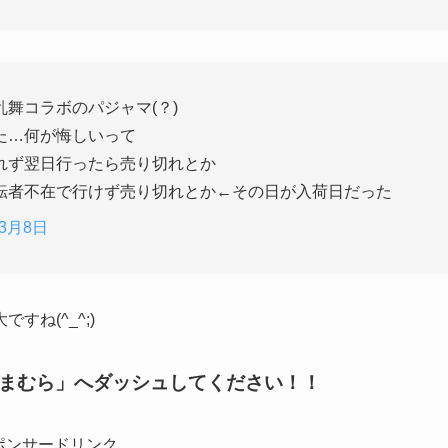
舞コラボのパジャマ(？)
た…何が悔しいって
れず翌日行ったら売り切れとか
転者不在で行けず売り切れとか←その日が入荷日だった
年3月8日
ね(^_^;)
まむら」へダッシュしてください
！！
ポンサードリンク