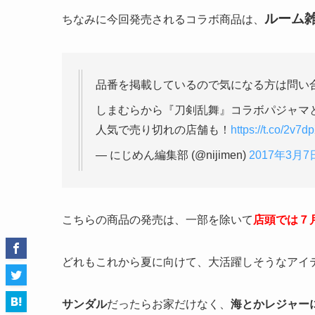
ルーム
ちなみに今回発売されるコラボ商品は、
品番を掲載しているので気になる方は問い
しまむらから『刀剣乱舞』コラボパジャマと
人気で売り切れの店舗も！
https://t.co/2v7
— にじめん編集部 (@nijimen)
2017年3月7
こちらの商品の発売は、一部を除いて
店頭では７
どれもこれから夏に向けて、大活躍しそうなアイ
サンダル
だったらお家だけなく、
海とかレジャー