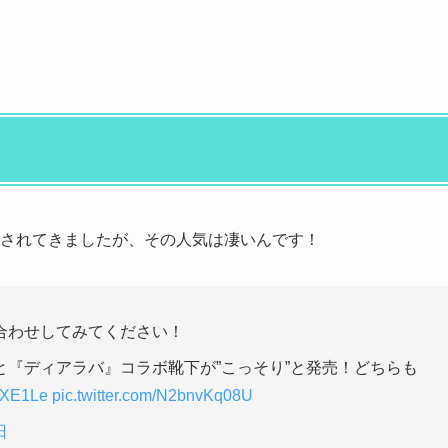
売されてきましたが、その人気は凄いんです！
合わせしてみてください！
『ディアラバ』コラボ靴下が”こっそり”と発売！どちらも
dpXE1Le
pic.twitter.com/N2bnvKq08U
日