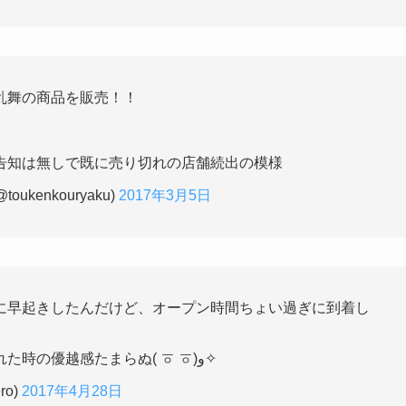
乱舞の商品を販売！！
告知は無しで既に売り切れの店舗続出の模様
kenkouryaku)
2017年3月5日
に早起きしたんだけど、オープン時間ちょい過ぎに到着し
店員さんにこれで売り切れですよって言われた時の優越感たまらぬ( ㆆ ㆆ)و✧
ro)
2017年4月28日