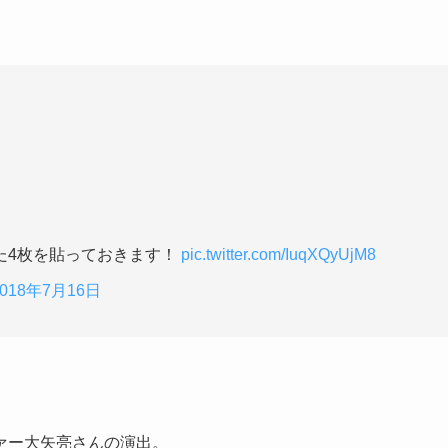
た4枚を貼っておきます！
pic.twitter.com/IuqXQyUjM8
2018年7月16日
ァー大矢亮さんの演出。