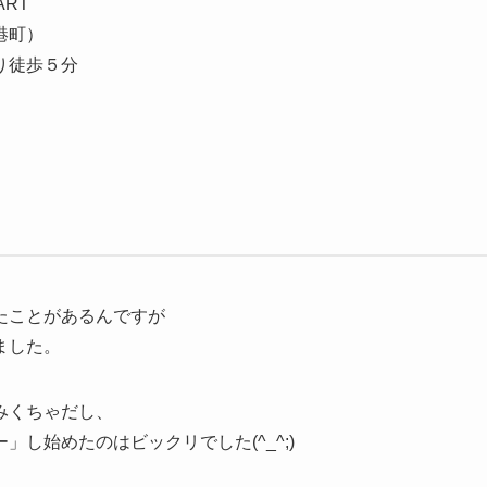
RT
港町）
り徒歩５分
たことがあるんですが
ました。
みくちゃだし、
し始めたのはビックリでした(^_^;)