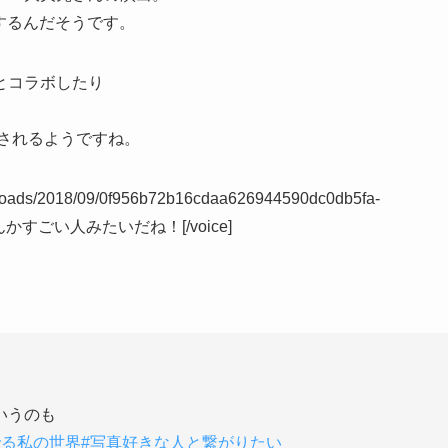
するんだそうです。
とコラボしたり
出されるようですね。
/uploads/2018/09/0f956b72b16cdaa626944590dc0db5fa-
l”]なんかすごい人みたいだね！[/voice]
いうのも
でる私の世界
#写真好きな人と繋がりたい