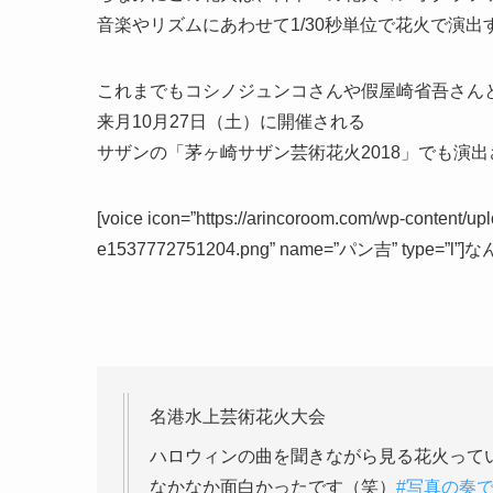
音楽やリズムにあわせて1/30秒単位で花火で演出
これまでもコシノジュンコさんや假屋崎省吾さん
来月10月27日（土）に開催される
サザンの「茅ヶ崎サザン芸術花火2018」でも演
[voice icon=”https://arincoroom.com/wp-content
e1537772751204.png” name=”パン吉” type=”
名港水上芸術花火大会
ハロウィンの曲を聞きながら見る花火って
なかなか面白かったです（笑）
#写真の奏