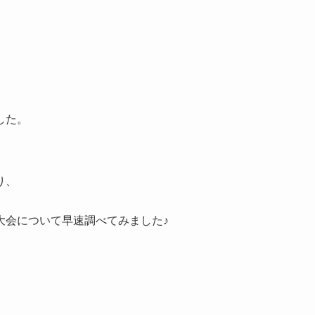
した。
り、
大会について早速調べてみました♪