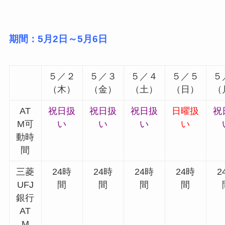
期間：5月2日～5月6日
５／２
５／３
５／４
５／５
５
（木）
（金）
（土）
（日）
（
AT
祝日扱
祝日扱
祝日扱
日曜扱
祝
M可
い
い
い
い
動時
間
三菱
24時
24時
24時
24時
2
UFJ
間
間
間
間
銀行
AT
M