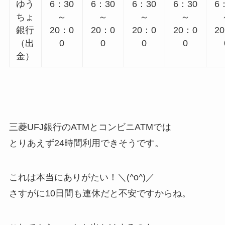
ゆう
6：30
6：30
6：30
6：30
6
ちょ
～
～
～
～
銀行
20：0
20：0
20：0
20：0
2
（出
0
0
0
0
金）
三菱UFJ銀行のATMとコンビニATMでは
とりあえず24時間利用できそうです。
これは本当にありがたい！＼(^o^)／
さすがに10日間も連休だと不安ですからね。