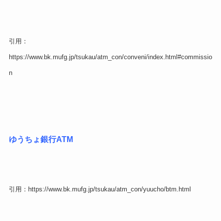
引用：
https://www.bk.mufg.jp/tsukau/atm_con/conveni/index.html#commissio
n
ゆうちょ銀行ATM
引用：https://www.bk.mufg.jp/tsukau/atm_con/yuucho/btm.html