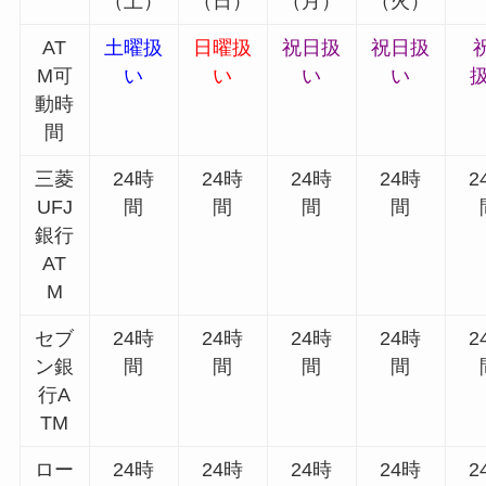
（土）
（日）
（月）
（火）
AT
土曜扱
日曜扱
祝日扱
祝日扱
M可
い
い
い
い
動時
間
三菱
24時
24時
24時
24時
2
UFJ
間
間
間
間
銀行
AT
M
セブ
24時
24時
24時
24時
2
ン銀
間
間
間
間
行A
TM
ロー
24時
24時
24時
24時
2