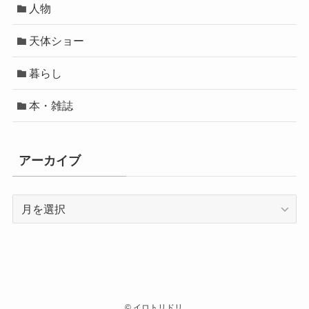
人物
天体ショー
暮らし
本・雑誌
アーカイブ
ア
ー
カ
イ
ブ
©
イロトリドリ.