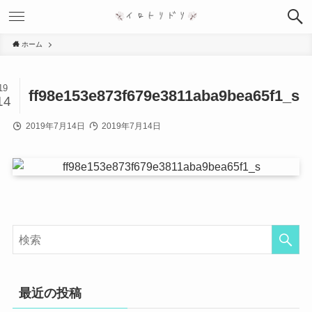
ホーム
19
ff98e153e873f679e3811aba9bea65f1_s
14
2019年7月14日
2019年7月14日
最近の投稿