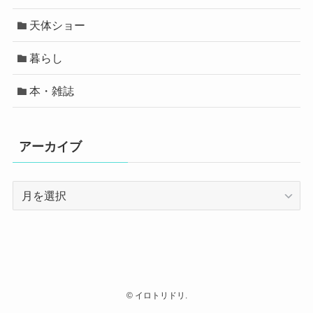
天体ショー
暮らし
本・雑誌
アーカイブ
ア
ー
カ
イ
ブ
©
イロトリドリ.